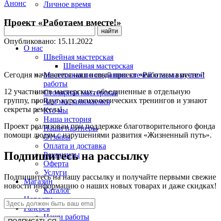
Анонс
Личное время
Проект «Работаем вместе!»
Опубликовано:
15.11.2022
О нас
Швейная мастерская
Швейная мастерская
Мастерская по созданию свечей и мыла ручной
Сегодня начинается наш новый проект «Работаем вместе»!
работы
12 участников мастерских, объединенные в отдельную
Столярная мастерская
группу, пройдут курс психологических тренингов и узнают
Чем мы занимаемся
секреты ремесла!
Кто мы
Наша история
Проект реализован при поддержке б
лаготворительного фонда
Наши партнеры
помощи людям с нарушениями развития «Жизненный путь».
Отзывы
Оплата и доставка
Подпишитесь на рассылку
Реквизиты
Оферта
Услуги
Подпишитесь на нашу рассылку и получайте первыми свежие
Магазин
новости информацию о наших новых товарах и даже скидках!
Каталог
Новости
Галерея
Наши работы