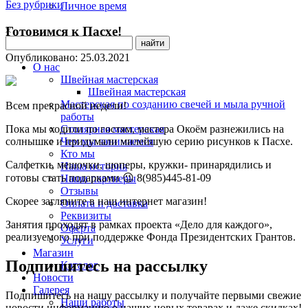
Без рубрики
Личное время
Готовимся к Пасхе!
Опубликовано:
25.03.2021
О нас
Швейная мастерская
Швейная мастерская
Мастерская по созданию свечей и мыла ручной
Всем прекрасной недели!
работы
Столярная мастерская
Пока мы ходили по гостям, мастера Окоём разнежились на
Чем мы занимаемся
солнышке и придумали милейшую серию рисунков к Пасхе.
Кто мы
Салфетки, мешочки, шоперы, кружки- принарядились и
Наша история
готовы стать подарками 😉 8(985)445-81-09
Наши партнеры
Отзывы
Скорее загляните в наш интернет магазин!
Оплата и доставка
Реквизиты
Занятия проходят в рамках проекта «Дело для каждого»,
Оферта
реализуемого при поддержке Фонда Президентских Грантов.
Услуги
Магазин
Подпишитесь на рассылку
Каталог
Новости
Галерея
Подпишитесь на нашу рассылку и получайте первыми свежие
Наши работы
новости информацию о наших новых товарах и даже скидках!