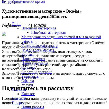
Без рубрики
Личное время
Художественные мастерские «Окоём»
расширяют свою деятельность
О нас
Опубликовано:
01.10.2020
Швейная мастерская
Швейная мастерская
Мастерская по созданию свечей и мыла ручной
работы
Приглашаем на социальную занятость в мастерские «Окоём»
Столярная мастерская
людей с особенностями развития.
Чем мы занимаемся
У нас вы освоите: швейное дело, подготовку эскизов,
Кто мы
декорирование тканей, валяние из шерсти, создание
Наша история
интерьерных изделий, создание мини-садиков из суккулент,
Наши партнеры
создание декора из сухих растений, арт- ресайклинг.
Отзывы
Количество мест ограничено.
Оплата и доставка
Заполняйте анкету на сайте, и наш администратор свяжется с
Реквизиты
вами и ответит на все вопросы.
Оферта
Услуги
Подпишитесь на рассылку
Магазин
Каталог
Новости
Подпишитесь на нашу рассылку и получайте первыми свежие
Галерея
новости информацию о наших новых товарах и даже скидках!
Наши работы