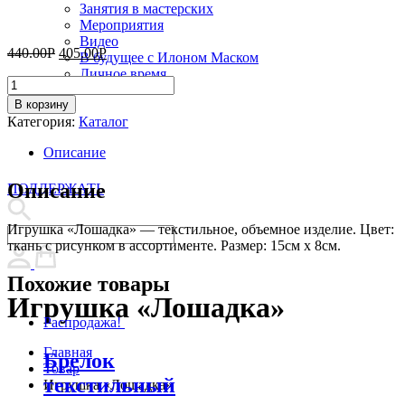
Занятия в мастерских
Мероприятия
Видео
440.00
Р
405.00
Р
В будущее с Илоном Маском
Личное время
Количество
товара
В корзину
Игрушка
Категория:
Каталог
"Лошадка"
Описание
Описание
ПОДДЕРЖАТЬ
Игрушка «Лошадка» — текстильное, объемное изделие. Цвет:
ткань с рисунком в ассортименте. Размер: 15см х 8см.
Похожие товары
Игрушка «Лошадка»
Распродажа!
Главная
Брелок
Товар
текстильный
Игрушка «Лошадка»